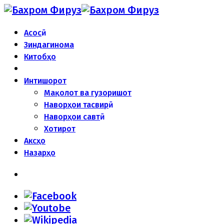
Асосӣ
Зиндагинома
Китобҳо
Интишорот
Мақолот ва гузоришот
Наворҳои тасвирӣ
Наворҳои савтӣ
Хотирот
Аксҳо
Назарҳо