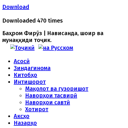
Download
Downloaded 470 times
Баҳром Фирӯз | Нависанда, шоир ва
мунаққиди тоҷик.
Асосӣ
Зиндагинома
Китобҳо
Интишорот
Мақолот ва гузоришот
Наворҳои тасвирӣ
Наворҳои савтӣ
Хотирот
Аксҳо
Назарҳо