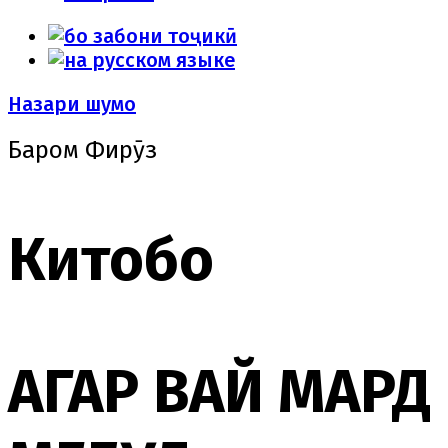
Назари шумо
Баҳром Фирӯз
Китобҳо
АГАР ВАЙ МАРД