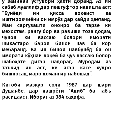
ӯ заминаи устувори ҳаётӣ доранд. Аз ин
сабаб муаллиф дар пешгуфтор навишта аст:
“Бунёди ин қисса воқеист ва
иштирокчиёни он имрӯз дар қайди ҳаётанд.
Ман саргузашти ононро ба тарзе ки
мехостам, рангу бор ва равиши тоза додам,
чунон ки вассаю болори иморати
шикастаро барои бинои нав ба кор
мебаранд. Ва ин бинои навбунёд ба он
иморати кӯҳнаи воқеӣ ба ҷуз вассаю болор
шабоҳате дигар надорад. Муродам аз
таъкид ин аст, ки агар касе худро
бишносад, маро домангир набошад”.
Китоби мазкур соли 1987 дар шари
Душанбе, дар нашрёти "Адиб" ба табъ
расидааст. Иборат аз 384 саҳифа.