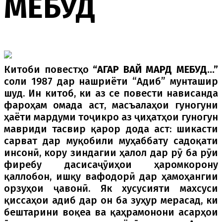
МЕБУД
Китоби повестҳо
“АГАР ВАЙ МАРД МЕБУД...”
соли 1987 дар нашриёти “Адиб” мунташир
шуд. Ин китоб, ки аз се повести нависанда
фароҳам омада аст, масъалаҳои гуногуни
ҳаёти мардуми тоҷикро аз ҷиҳатҳои гуногун
мавриди тасвир қарор дода аст: шикасти
сарват дар муқобили муҳаббату садоқати
инсонӣ, кору зиндагии ҳалол дар рӯ ба рӯи
фиребу дасисаҷӯиҳои ҳаромкорону
қаллобон, ишқу вафодорӣ дар ҳамоҳангии
орзуҳои ҷавонӣ. Як хусусияти махсуси
қиссаҳои адиб дар он ба зуҳур мерасад, ки
бештарини воқеа ва қаҳрамонони асарҳои