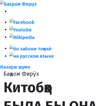
Назари шумо
Баҳром Фирӯз
Китобҳо