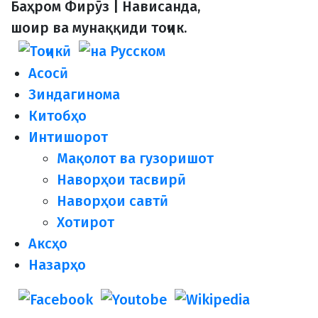
Баҳром Фирӯз | Нависанда,
шоир ва мунаққиди тоҷик.
Асосӣ
Зиндагинома
Китобҳо
Интишорот
Мақолот ва гузоришот
Наворҳои тасвирӣ
Наворҳои савтӣ
Хотирот
Аксҳо
Назарҳо