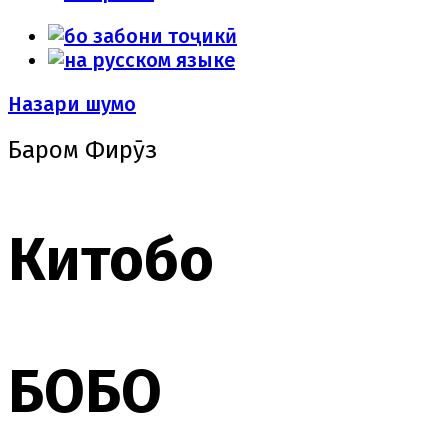
Назари шумо
Баҳром Фирӯз
Китобҳо
БОБО