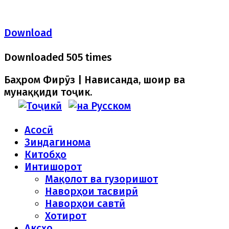
Download
Downloaded 505 times
Баҳром Фирӯз | Нависанда, шоир ва
мунаққиди тоҷик.
Асосӣ
Зиндагинома
Китобҳо
Интишорот
Мақолот ва гузоришот
Наворҳои тасвирӣ
Наворҳои савтӣ
Хотирот
Аксҳо