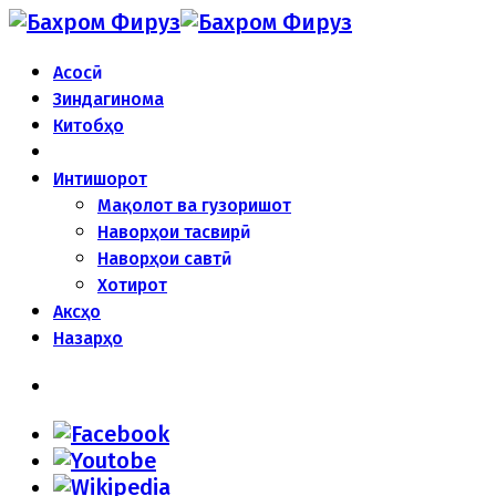
Асосӣ
Зиндагинома
Китобҳо
Интишорот
Мақолот ва гузоришот
Наворҳои тасвирӣ
Наворҳои савтӣ
Хотирот
Аксҳо
Назарҳо