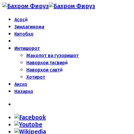
Асосӣ
Зиндагинома
Китобҳо
Интишорот
Мақолот ва гузоришот
Наворҳои тасвирӣ
Наворҳои савтӣ
Хотирот
Аксҳо
Назарҳо