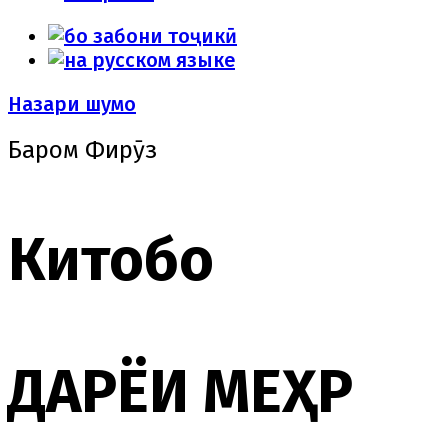
Назари шумо
Баҳром Фирӯз
Китобҳо
ДАРЁИ МЕҲР