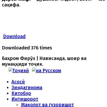
саҳифа.
Download
Downloaded 376 times
Баҳром Фирӯз | Нависанда, шоир ва
мунаққиди тоҷик.
Асосӣ
Зиндагинома
Китобҳо
Интишорот
Мақолот ва гузоришот