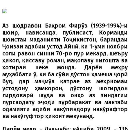
Аз шодравон Баҳром Фирўз (1939-1994)-и
шоир, нависанда, публисист, Корманди
шоистаи маданияти Тоҷикистон, барандаи
Ҷоизаи адабии устод Айнӣ, ки 1-уми ноябри
соли равон синни 70-ро пур мекард, шеъру
ҳикоя, қиссаву роман, мақолаву нигошта ва
хотираи неке монда. Дарёи меҳру
муҳаббати ў, ки ба сўйи дўстон ҳамеша ҷорӣ
буд, дар маҷмўа қатрае аз меҳрномаи
устодону ҳамкорон, дўстону шогирдон
гирдоварӣ шуда ва онҳо аз зиндагии
пурсаодату эҷоди пурбаракат ва мактаби
одамияти адиби накўпиндору накўрафтор
ва накўгуфтор ҳикоят мекунанд.
Дарёи меҳр
. – Душанбе: «Адиб», 2009. – 136