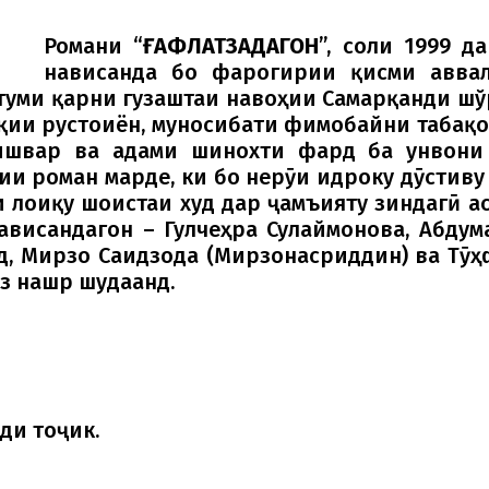
Романи “
ҒАФЛАТЗАДАГОН
”, соли 1999 
нависанда бо фарогирии қисми аввал
уми қарни гузаштаи навоҳии Самарқанди шўр
қии рустоиён, муносибати фимобайни табақот
ишвар ва адами шинохти фард ба унвони 
ии роман марде, ки бо нерӯи идроку дӯстив
 лоиқу шоистаи худ дар ҷамъияту зиндагӣ ас
висандагон – Гулчеҳра Сулаймонова, Абдум
д, Мирзо Саидзода (Мирзонасриддин) ва Тӯҳ
з нашр шудаанд.
ди тоҷик.