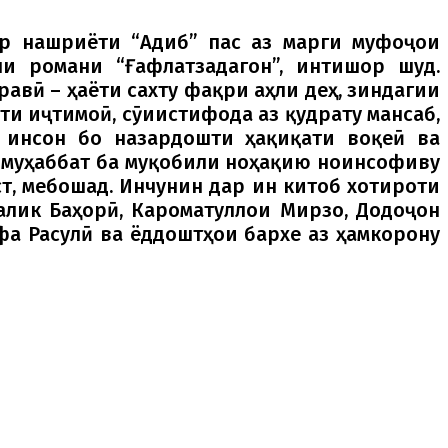
дар нашриёти “Адиб” пас аз марги муфоҷои
и романи “Ғафлатзадагон”, интишор шуд.
авӣ – ҳаёти сахту фақри аҳли деҳ, зиндагии
и иҷтимоӣ, сӯиистифода аз қудрату мансаб,
инсон бо назардошти ҳақиқати воқеӣ ва
у муҳаббат ба муқобили ноҳақию ноинсофиву
т, мебошад. Инчунин дар ин китоб хотироти
алик Баҳорӣ, Кароматуллои Мирзо, Додоҷон
фа Расулӣ ва ёддоштҳои бархе аз ҳамкорону