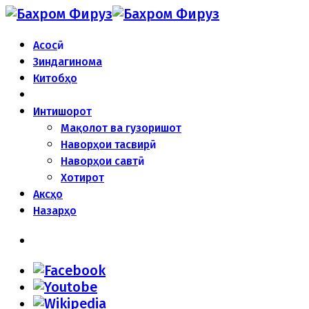
Асосӣ
Зиндагинома
Китобҳо
Интишорот
Мақолот ва гузоришот
Наворҳои тасвирӣ
Наворҳои савтӣ
Хотирот
Аксҳо
Назарҳо