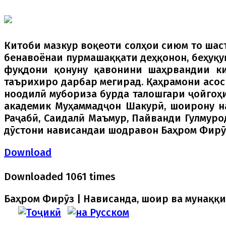
Китоби мазкур воқеоти солҳои сиюм то шаст
бенавоёнаи пурмашаққати деҳқонон, беҳуқу
фуқдони қонуну қавонини шаҳрвандии к
таърихиро дарбар мегирад. Қаҳрамони асос
ноодилӣ мубориза бурда талошгари ҷойгоҳи
академик Муҳаммадҷон Шакурӣ, шоирону на
Раҷабӣ, Саидалӣ Маъмур, Пайванди Гулмуро
дӯстони нависандаи шодравон Баҳром Фирӯ
Download
Downloaded 1061 times
Баҳром Фирӯз | Нависанда, шоир ва мунаққи