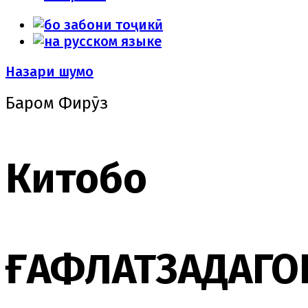
Назари шумо
Баҳром Фирӯз
Китобҳо
ҒАФЛАТЗАДАГО