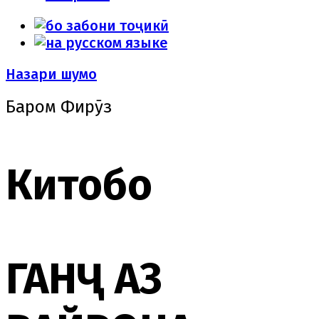
Назари шумо
Баҳром Фирӯз
Китобҳо
ГАНҶ АЗ