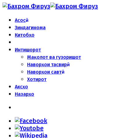
Асосӣ
Зиндагинома
Китобҳо
Интишорот
Мақолот ва гузоришот
Наворҳои тасвирӣ
Наворҳои савтӣ
Хотирот
Аксҳо
Назарҳо