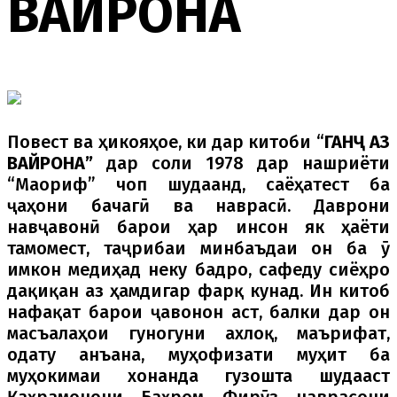
ВАЙРОНА
Повест ва ҳикояҳое, ки дар китоби “
ГАНҶ АЗ
ВАЙРОНА”
дар соли 1978 дар нашриёти
“Маориф” чоп шудаанд, саёҳатест ба
ҷаҳони бачагӣ ва наврасӣ. Даврони
навҷавонӣ барои ҳар инсон як ҳаёти
тамомест, таҷрибаи минбаъдаи он ба ӯ
имкон медиҳад неку бадро, сафеду сиёҳро
дақиқан аз ҳамдигар фарқ кунад. Ин китоб
нафақат барои ҷавонон аст, балки дар он
масъалаҳои гуногуни ахлоқ, маърифат,
одату анъана, муҳофизати муҳит ба
муҳокимаи хонанда гузошта шудааст
Қаҳрамонони Баҳром Фирӯз наврасони