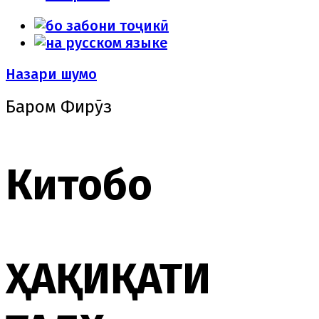
Назари шумо
Баҳром Фирӯз
Китобҳо
ҲАҚИҚАТИ