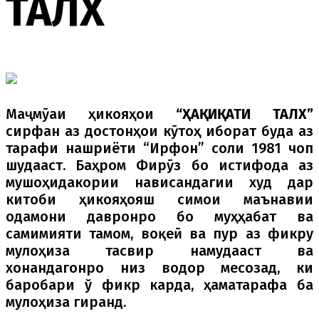
ТАЛХ
Маҷмӯаи ҳикояҳои
“
Ҳ
А
Қ
И
Қ
АТИ ТАЛХ”
сирфан аз достонҳои кӯтоҳ иборат буда аз
тарафи нашриёти “Ирфон” соли 1981 чоп
шудааст. Баҳром Фирӯз бо истифода аз
мушоҳидакории нависандагии худ дар
китоби ҳикояҳояш симои маънавии
одамони давронро бо муҳҳабат ва
самимияти тамом, воқеӣ ва пур аз фикру
мулоҳиза тасвир намудааст ва
хонандагонро низ водор месозад, ки
баробари ў фикр карда, ҳаматарафа ба
мулоҳиза гиранд.