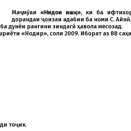
Маҷмӯаи
«Нидои ишқ»
, ки ба ифтихор
дорандаи ҷоизаи адабии ба номи С. Айнӣ
ба дунёи рангини зиндагӣ ҳавола месозад.
шриёти «Нодир», соли 2009. Иборат аз 88 саҳ
ди тоҷик.