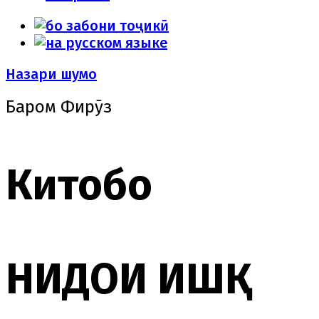
Назари шумо
Баҳром Фирӯз
Китобҳо
НИДОИ ИШҚ