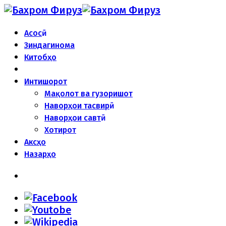
Асосӣ
Зиндагинома
Китобҳо
Интишорот
Мақолот ва гузоришот
Наворҳои тасвирӣ
Наворҳои савтӣ
Хотирот
Аксҳо
Назарҳо