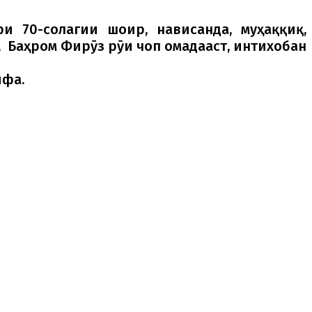
и 70-солагии шоир, нависанда, муҳаққиқ,
, Баҳром Фирӯз рӯи чоп омадааст, интихобан
ифа.