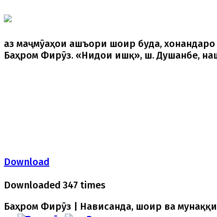
аз маҷмӯаҳои ашъори шоир буда, хонандаро 
Баҳром Фирӯз. «Нидои ишқ», ш. Душанбе, на
Download
Downloaded 347 times
Баҳром Фирӯз | Нависанда, шоир ва мунаққи