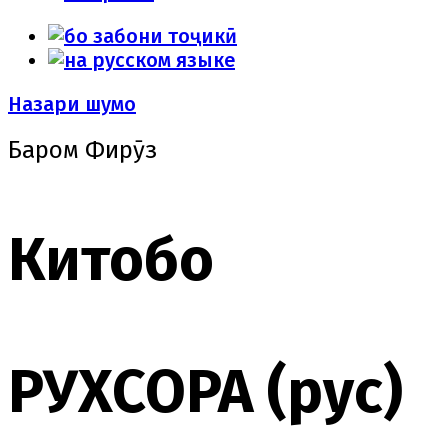
Назари шумо
Баҳром Фирӯз
Китобҳо
РУХСОРА (рус)