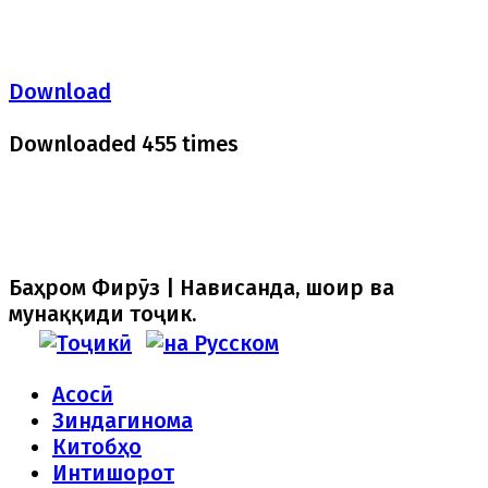
Download
Downloaded 455 times
Баҳром Фирӯз | Нависанда, шоир ва
мунаққиди тоҷик.
Асосӣ
Зиндагинома
Китобҳо
Интишорот