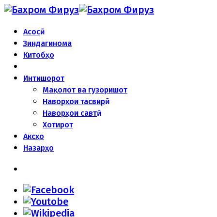
Асосӣ
Зиндагинома
Китобҳо
Интишорот
Мақолот ва гузоришот
Наворҳои тасвирӣ
Наворҳои савтӣ
Хотирот
Аксҳо
Назарҳо