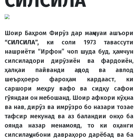
СИЛСИЛА
Шоир Баҳром Фирӯз дар маҷмуаи ашъори
“СИЛСИЛА”,
ки соли 1973 тавассути
нашриёти “Ирфон” чоп шуда буд, ҳамчун
силсиладори дирӯзиён ва фардоиён,
ҳалқаи пайванди аҷдод ва авлод
шеърҳоеро фароҳам кардааст, ки
саршори меҳру вафо ва сидқу сафои
гўяндаи он мебошанд. Шоир афкори кӯҳна
ва нав, дирӯз ва имрӯзро бо назари тозае
тафсир мекунад ва аз баландии онҳо ба
оянда назар менамояд, то ки оҳанги
силсилаҷунбони давраҳоро дарёбад ва ба