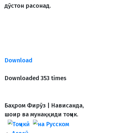
дӯстон расонад.
Download
Downloaded 353 times
Баҳром Фирӯз | Нависанда,
шоир ва мунаққиди тоҷик.