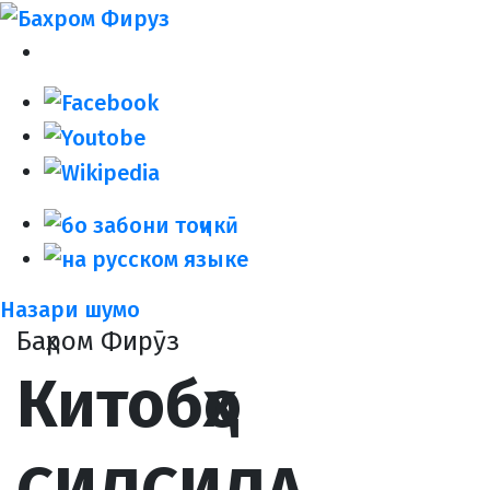
Назари шумо
Баҳром Фирӯз
Китобҳо